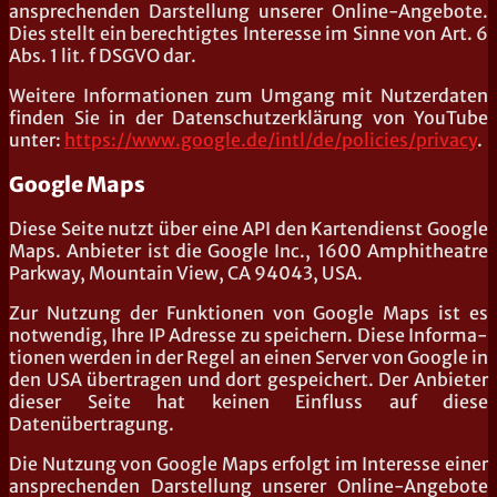
anspre­chen­den Dar­stel­lung unse­rer Online-Ange­bo­te.
Dies stellt ein berech­tig­tes Inter­es­se im Sin­ne von Art. 6
Abs. 1 lit. f DSGVO dar.
Wei­te­re Infor­ma­tio­nen zum Umgang mit Nut­zer­da­ten
fin­den Sie in der Daten­schutz­er­klä­rung von You­Tube
unter:
https://www.google.de/intl/de/policies/privacy
.
Google Maps
Die­se Sei­te nutzt über eine API den Kar­ten­dienst Goog­le
Maps. Anbie­ter ist die Goog­le Inc., 1600 Amphi­theat­re
Park­way, Moun­tain View, CA 94043, USA.
Zur Nut­zung der Funk­tio­nen von Goog­le Maps ist es
not­wen­dig, Ihre IP Adres­se zu spei­chern. Die­se Infor­ma­
tio­nen wer­den in der Regel an einen Ser­ver von Goog­le in
den USA über­tra­gen und dort gespei­chert. Der Anbie­ter
die­ser Sei­te hat kei­nen Ein­fluss auf die­se
Datenübertragung.
Die Nut­zung von Goog­le Maps erfolgt im Inter­es­se einer
anspre­chen­den Dar­stel­lung unse­rer Online-Ange­bo­te