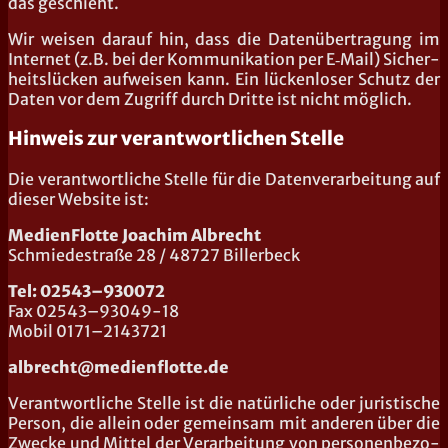
das geschieht.
Wir wei­sen dar­auf hin, dass die Daten­über­tra­gung im
Inter­net (z.B. bei der Kom­mu­ni­ka­ti­on per E‑Mail) Sicher­
heits­lü­cken auf­wei­sen kann. Ein lücken­lo­ser Schutz der
Daten vor dem Zugriff durch Drit­te ist nicht möglich.
Hinweis zur verantwortlichen Stelle
Die ver­ant­wort­li­che Stel­le für die Daten­ver­ar­bei­tung auf
die­ser Web­site ist:
Medi­en­Flot­te Joa­chim Albrecht
Schmie­de­stra­ße 28 / 48727 Billerbeck
Tel: 02543–930072
Fax 02543–93049-18
Mobil 0171–2143721
albrecht@medienflotte.de
Ver­ant­wort­li­che Stel­le ist die natür­li­che oder juris­ti­sche
Per­son, die allein oder gemein­sam mit ande­ren über die
Zwe­cke und Mit­tel der Ver­ar­bei­tung von per­so­nen­be­zo­