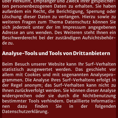
über Her­kunft, Emp­fän­ger und Zweck Ihrer gespei­cher­
ten per­so­nen­be­zo­ge­nen Daten zu erhal­ten. Sie haben
außer­dem ein Recht, die Berich­ti­gung, Sper­rung oder
Löschung die­ser Daten zu ver­lan­gen. Hier­zu sowie zu
wei­te­ren Fra­gen zum The­ma Daten­schutz kön­nen Sie
sich jeder­zeit unter der im Impres­sum ange­ge­be­nen
Adres­se an uns wen­den. Des Wei­te­ren steht Ihnen ein
Beschwer­de­recht bei der zustän­di­gen Auf­sichts­be­hör­
de zu.
Analyse-Tools und Tools von Drittanbietern
Beim Besuch unse­rer Web­site kann Ihr Surf-Ver­hal­ten
sta­tis­tisch aus­ge­wer­tet wer­den. Das geschieht vor
allem mit Coo­kies und mit soge­nann­ten Ana­ly­se­pro­
gram­men. Die Ana­ly­se Ihres Surf-Ver­hal­tens erfolgt in
der Regel anonym; das Surf-Ver­hal­ten kann nicht zu
Ihnen zurück­ver­folgt wer­den. Sie kön­nen die­ser Ana­ly­se
wider­spre­chen oder sie durch die Nicht­be­nut­zung
bestimm­ter Tools ver­hin­dern. Detail­lier­te Infor­ma­tio­
nen dazu fin­den Sie in der fol­gen­den
Datenschutzerklärung.