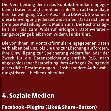
Die Ver­ar­bei­tung der in das Kon­takt­for­mu­lar ein­ge­ge­
be­nen Daten erfolgt somit aus­schließ­lich auf Grund­la­ge
Ihrer Ein­wil­li­gung (Art. 6 Abs. 1 lit. a DSGVO). Sie kön­nen
die­se Ein­wil­li­gung jeder­zeit wider­ru­fen. Dazu reicht eine
form­lo­se Mit­tei­lung per E‑Mail an uns. Die Recht­mä­ßig­
keit der bis zum Wider­ruf erfolg­ten Daten­ver­ar­bei­
tungs­vor­gän­ge bleibt vom Wider­ruf unberührt.
Die von Ihnen im Kon­takt­for­mu­lar ein­ge­ge­be­nen Daten
ver­blei­ben bei uns, bis Sie uns zur Löschung auf­for­dern,
Ihre Ein­wil­li­gung zur Spei­che­rung wider­ru­fen oder der
Zweck für die Daten­spei­che­rung ent­fällt (z.B. nach
abge­schlos­se­ner Bear­bei­tung Ihrer Anfra­ge). Zwin­gen­de
gesetz­li­che Bestim­mun­gen – ins­be­son­de­re Auf­be­wah­
rungs­fris­ten – blei­ben unberührt.
4. Soziale Medien
Facebook-Plugins (Like & Share-Button)