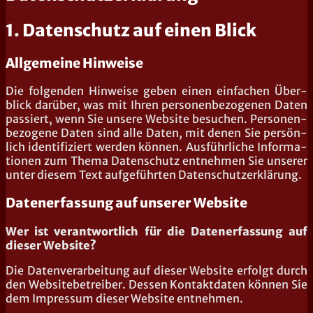
1. Datenschutz auf einen Blick
Allgemeine Hinweise
Die fol­gen­den Hin­wei­se geben einen ein­fa­chen Über­
blick dar­über, was mit Ihren per­so­nen­be­zo­ge­nen Daten
pas­siert, wenn Sie unse­re Web­site besu­chen. Per­so­nen­
be­zo­ge­ne Daten sind alle Daten, mit denen Sie per­sön­
lich iden­ti­fi­ziert wer­den kön­nen. Aus­führ­li­che Infor­ma­
tio­nen zum The­ma Daten­schutz ent­neh­men Sie unse­rer
unter die­sem Text auf­ge­führ­ten Datenschutzerklärung.
Datenerfassung auf unserer Website
Wer ist ver­ant­wort­lich für die Daten­er­fas­sung auf
die­ser Website?
Die Daten­ver­ar­bei­tung auf die­ser Web­site erfolgt durch
den Web­site­be­trei­ber. Des­sen Kon­takt­da­ten kön­nen Sie
dem Impres­sum die­ser Web­site entnehmen.