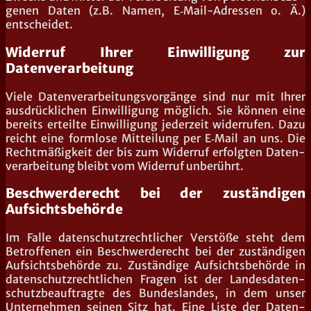
ge­nen Daten (z.B. Namen, E‑Mail-Adres­sen o. Ä.)
entscheidet.
Widerruf Ihrer Einwilligung zur
Datenverarbeitung
Vie­le Daten­ver­ar­bei­tungs­vor­gän­ge sind nur mit Ihrer
aus­drück­li­chen Ein­wil­li­gung mög­lich. Sie kön­nen eine
bereits erteil­te Ein­wil­li­gung jeder­zeit wider­ru­fen. Dazu
reicht eine form­lo­se Mit­tei­lung per E‑Mail an uns. Die
Recht­mä­ßig­keit der bis zum Wider­ruf erfolg­ten Daten­
ver­ar­bei­tung bleibt vom Wider­ruf unberührt.
Beschwerderecht bei der zuständigen
Aufsichtsbehörde
Im Fal­le daten­schutz­recht­li­cher Ver­stö­ße steht dem
Betrof­fe­nen ein Beschwer­de­recht bei der zustän­di­gen
Auf­sichts­be­hör­de zu. Zustän­di­ge Auf­sichts­be­hör­de in
daten­schutz­recht­li­chen Fra­gen ist der Lan­des­da­ten­
schutz­be­auf­trag­te des Bun­des­lan­des, in dem unser
Unter­neh­men sei­nen Sitz hat. Eine Lis­te der Daten­