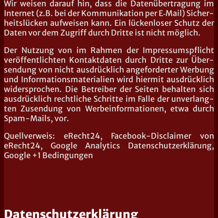
Wir wei­sen dar­auf hin, dass die Daten­über­tra­gung im
Inter­net (z.B. bei der Kom­mu­ni­ka­ti­on per E‑Mail) Sicher­
heits­lü­cken auf­wei­sen kann. Ein lücken­lo­ser Schutz der
Daten vor dem Zugriff durch Drit­te ist nicht möglich.
Der Nut­zung von im Rah­men der Impres­sums­pflicht
ver­öf­fent­lich­ten Kon­takt­da­ten durch Drit­te zur Über­
sen­dung von nicht aus­drück­lich ange­for­der­ter Wer­bung
und Infor­ma­ti­ons­ma­te­ria­li­en wird hier­mit aus­drück­lich
wider­spro­chen. Die Betrei­ber der Sei­ten behal­ten sich
aus­drück­lich recht­li­che Schrit­te im Fal­le der unver­lang­
ten Zusen­dung von Wer­be­infor­ma­tio­nen, etwa durch
Spam-Mails, vor.
Quell­ver­weis: eRecht24, Face­book-Dis­clai­mer von
eRecht24, Goog­le Ana­ly­tics Daten­schutz­er­klä­rung,
Goog­le +1 Bedingungen
Datenschutzerklärung