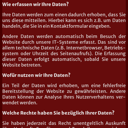
Wie erfas­sen wir Ihre Daten?
Ihre Daten wer­den zum einen dadurch erho­ben, dass Sie
uns die­se mit­tei­len. Hier­bei kann es sich z.B. um Daten
han­deln, die Sie in ein Kon­takt­for­mu­lar eingeben.
Ande­re Daten wer­den auto­ma­tisch beim Besuch der
Web­site durch unse­re IT-Sys­te­me erfasst. Das sind vor
allem tech­ni­sche Daten (z.B. Inter­net­brow­ser, Betriebs­
sys­tem oder Uhr­zeit des Sei­ten­auf­rufs). Die Erfas­sung
die­ser Daten erfolgt auto­ma­tisch, sobald Sie unse­re
Web­site betreten.
Wofür nut­zen wir Ihre Daten?
Ein Teil der Daten wird erho­ben, um eine feh­ler­freie
Bereit­stel­lung der Web­site zu gewähr­leis­ten. Ande­re
Daten kön­nen zur Ana­ly­se Ihres Nut­zer­ver­hal­tens ver­
wen­det werden.
Wel­che Rech­te haben Sie bezüg­lich Ihrer Daten?
Sie haben jeder­zeit das Recht unent­gelt­lich Aus­kunft