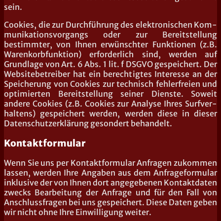
sein.
Coo­kies, die zur Durch­füh­rung des elek­tro­ni­schen Kom­
mu­ni­ka­ti­ons­vor­gangs oder zur Bereit­stel­lung
bestimm­ter, von Ihnen erwünsch­ter Funk­tio­nen (z.B.
Waren­korb­funk­ti­on) erfor­der­lich sind, wer­den auf
Grund­la­ge von Art. 6 Abs. 1 lit. f DSGVO gespei­chert. Der
Web­site­be­trei­ber hat ein berech­tig­tes Inter­es­se an der
Spei­che­rung von Coo­kies zur tech­nisch feh­ler­frei­en und
opti­mier­ten Bereit­stel­lung sei­ner Diens­te. Soweit
ande­re Coo­kies (z.B. Coo­kies zur Ana­ly­se Ihres Surf­ver­
hal­tens) gespei­chert wer­den, wer­den die­se in die­ser
Daten­schutz­er­klä­rung geson­dert behandelt.
Kontaktformular
Wenn Sie uns per Kon­takt­for­mu­lar Anfra­gen zukom­men
las­sen, wer­den Ihre Anga­ben aus dem Anfra­ge­for­mu­lar
inklu­si­ve der von Ihnen dort ange­ge­be­nen Kon­takt­da­ten
zwecks Bear­bei­tung der Anfra­ge und für den Fall von
Anschluss­fra­gen bei uns gespei­chert. Die­se Daten geben
wir nicht ohne Ihre Ein­wil­li­gung weiter.