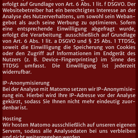
erfolgt auf Grund­la­ge von Art. 6 Abs. 1 lit. f DSGVO. Der
Web­site­be­trei­ber hat ein berech­tig­tes Inter­es­se an der
Ana­ly­se des Nut­zer­ver­hal­tens, um sowohl sein Web­an­
ge­bot als auch sei­ne Wer­bung zu opti­mie­ren. Sofern
eine ent­spre­chen­de Ein­wil­li­gung abge­fragt wur­de,
erfolgt die Ver­ar­bei­tung aus­schließ­lich auf Grund­la­ge
von Art. 6 Abs. 1 lit. a DSGVO und § 25 Abs. 1 TTDSG,
soweit die Ein­wil­li­gung die Spei­che­rung von Coo­kies
oder den Zugriff auf Infor­ma­tio­nen im End­ge­rät des
Nut­zers (z. B. Device-Fin­ger­prin­ting) im Sin­ne des
TTDSG umfasst. Die Ein­wil­li­gung ist jeder­zeit
widerrufbar.
IP-Anony­mi­sie­rung
Bei der Ana­ly­se mit Mato­mo set­zen wir IP-Anony­mi­sie­
rung ein. Hier­bei wird Ihre IP-Adres­se vor der Ana­ly­se
gekürzt, sodass Sie Ihnen nicht mehr ein­deu­tig zuor­
den­bar ist.
Hos­ting
Wir hos­ten Mato­mo aus­schließ­lich auf unse­ren eige­nen
Ser­vern, sodass alle Ana­ly­se­da­ten bei uns ver­blei­ben
und nicht wei­ter­ge­ge­ben werden.