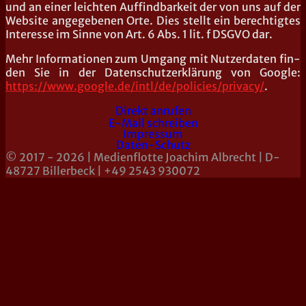
und an einer leich­ten Auf­find­bar­keit der von uns auf der
Web­site ange­ge­be­nen Orte. Dies stellt ein berech­tig­tes
Inter­es­se im Sin­ne von Art. 6 Abs. 1 lit. f DSGVO dar.
Mehr Infor­ma­tio­nen zum Umgang mit Nut­zer­da­ten fin­
den Sie in der Daten­schutz­er­klä­rung von Goog­le:
https://www.google.de/intl/de/policies/privacy/
.
Direkt anrufen
E-Mail schreiben
Impressum
Daten-Schutz
© 2017 - 2026 | Medienflotte Joachim Albrecht | D-
48727 Billerbeck | +49 2543 930072