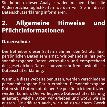
Sie kön­nen die­ser Ana­ly­se wider­spre­chen. Über die
Wider­spruchs­mög­lich­kei­ten wer­den wir Sie in die­ser
Daten­schutz­er­klä­rung informieren.
2. Allgemeine Hinweise und
Pflichtinformationen
Datenschutz
Die Betrei­ber die­ser Sei­ten neh­men den Schutz Ihrer
per­sön­li­chen Daten sehr ernst. Wir behan­deln Ihre per­
so­nen­be­zo­ge­nen Daten ver­trau­lich und ent­spre­chend
der gesetz­li­chen Daten­schutz­vor­schrif­ten sowie die­ser
Datenschutzerklärung.
Wenn Sie die­se Web­site benut­zen, wer­den ver­schie­de­ne
per­so­nen­be­zo­ge­ne Daten erho­ben. Per­so­nen­be­zo­ge­ne
Daten sind Daten, mit denen Sie per­sön­lich iden­ti­fi­ziert
wer­den kön­nen. Die vor­lie­gen­de Daten­schutz­er­klä­rung
erläu­tert, wel­che Daten wir erhe­ben und wofür wir sie
nut­zen. Sie erläu­tert auch, wie und zu wel­chem Zweck