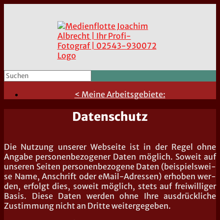
< Meine Arbeitsgebiete:
Datenschutz
Die Nut­zung unse­rer Web­sei­te ist in der Regel ohne
Anga­be per­so­nen­be­zo­ge­ner Daten mög­lich. Soweit auf
unse­ren Sei­ten per­so­nen­be­zo­ge­ne Daten (bei­spiels­wei­
se Name, Anschrift oder eMail-Adres­sen) erho­ben wer­
den, erfolgt dies, soweit mög­lich, stets auf frei­wil­li­ger
Basis. Die­se Daten wer­den ohne Ihre aus­drück­li­che
Zustim­mung nicht an Drit­te weitergegeben.