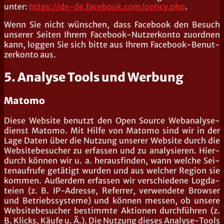
unter:
https://de-de.facebook.com/policy.php
.
Wenn Sie nicht wün­schen, dass Face­book den Besuch
unse­rer Sei­ten Ihrem Face­book-Nut­zer­kon­to zuord­nen
kann, log­gen Sie sich bit­te aus Ihrem Face­book-Benut­
zer­kon­to aus.
5. Analyse Tools und Werbung
Matomo
Die­se Web­site benutzt den Open Source Web­ana­ly­se­
dienst Mato­mo. Mit Hil­fe von Mato­mo sind wir in der
Lage Daten über die Nut­zung unse­rer Web­site durch die
Web­site­be­su­cher zu erfas­sen und zu ana­ly­sie­ren. Hier­
durch kön­nen wir u. a. her­aus­fin­den, wann wel­che Sei­
ten­auf­ru­fe getä­tigt wur­den und aus wel­cher Regi­on sie
kom­men. Außer­dem erfas­sen wir ver­schie­de­ne Log­da­
tei­en (z. B. IP-Adres­se, Refer­rer, ver­wen­de­te Brow­ser
und Betriebs­sys­te­me) und kön­nen mes­sen, ob unse­re
Web­site­be­su­cher bestimm­te Aktio­nen durch­füh­ren (z.
B. Klicks, Käu­fe u. Ä.). Die Nut­zung die­ses Ana­ly­se-Tools