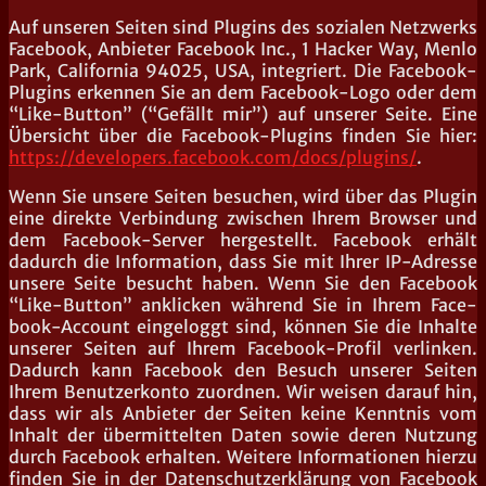
Auf unse­ren Sei­ten sind Plug­ins des sozia­len Netz­werks
Face­book, Anbie­ter Face­book Inc., 1 Hacker Way, Men­lo
Park, Cali­for­nia 94025, USA, inte­griert. Die Face­book-
Plug­ins erken­nen Sie an dem Face­book-Logo oder dem
“Like-But­ton” (“Gefällt mir”) auf unse­rer Sei­te. Eine
Über­sicht über die Face­book-Plug­ins fin­den Sie hier:
https://developers.facebook.com/docs/plugins/
.
Wenn Sie unse­re Sei­ten besu­chen, wird über das Plug­in
eine direk­te Ver­bin­dung zwi­schen Ihrem Brow­ser und
dem Face­book-Ser­ver her­ge­stellt. Face­book erhält
dadurch die Infor­ma­ti­on, dass Sie mit Ihrer IP-Adres­se
unse­re Sei­te besucht haben. Wenn Sie den Face­book
“Like-But­ton” ankli­cken wäh­rend Sie in Ihrem Face­
book-Account ein­ge­loggt sind, kön­nen Sie die Inhal­te
unse­rer Sei­ten auf Ihrem Face­book-Pro­fil ver­lin­ken.
Dadurch kann Face­book den Besuch unse­rer Sei­ten
Ihrem Benut­zer­kon­to zuord­nen. Wir wei­sen dar­auf hin,
dass wir als Anbie­ter der Sei­ten kei­ne Kennt­nis vom
Inhalt der über­mit­tel­ten Daten sowie deren Nut­zung
durch Face­book erhal­ten. Wei­te­re Infor­ma­tio­nen hier­zu
fin­den Sie in der Daten­schutz­er­klä­rung von Face­book