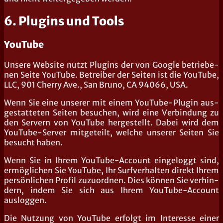
6. Plugins und Tools
YouTube
Unse­re Web­site nutzt Plug­ins der von Goog­le betrie­be­
nen Sei­te You­Tube. Betrei­ber der Sei­ten ist die You­Tube,
LLC, 901 Cher­ry Ave., San Bru­no, CA 94066, USA.
Wenn Sie eine unse­rer mit einem You­Tube-Plug­in aus­
ge­stat­te­ten Sei­ten besu­chen, wird eine Ver­bin­dung zu
den Ser­vern von You­Tube her­ge­stellt. Dabei wird dem
You­Tube-Ser­ver mit­ge­teilt, wel­che unse­rer Sei­ten Sie
besucht haben.
Wenn Sie in Ihrem You­Tube-Account ein­ge­loggt sind,
ermög­li­chen Sie You­Tube, Ihr Surf­ver­hal­ten direkt Ihrem
per­sön­li­chen Pro­fil zuzu­ord­nen. Dies kön­nen Sie ver­hin­
dern, indem Sie sich aus Ihrem You­Tube-Account
ausloggen.
Die Nut­zung von You­Tube erfolgt im Inter­es­se einer