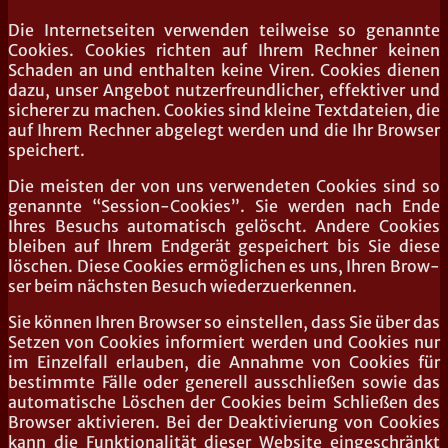
Die Inter­net­sei­ten ver­wen­den teil­wei­se so genann­te
Coo­kies. Coo­kies rich­ten auf Ihrem Rech­ner kei­nen
Scha­den an und ent­hal­ten kei­ne Viren. Coo­kies die­nen
dazu, unser Ange­bot nut­zer­freund­li­cher, effek­ti­ver und
siche­rer zu machen. Coo­kies sind klei­ne Text­da­tei­en, die
auf Ihrem Rech­ner abge­legt wer­den und die Ihr Brow­ser
speichert.
Die meis­ten der von uns ver­wen­de­ten Coo­kies sind so
genann­te “Ses­si­on-Coo­kies”. Sie wer­den nach Ende
Ihres Besuchs auto­ma­tisch gelöscht. Ande­re Coo­kies
blei­ben auf Ihrem End­ge­rät gespei­chert bis Sie die­se
löschen. Die­se Coo­kies ermög­li­chen es uns, Ihren Brow­
ser beim nächs­ten Besuch wiederzuerkennen.
Sie kön­nen Ihren Brow­ser so ein­stel­len, dass Sie über das
Set­zen von Coo­kies infor­miert wer­den und Coo­kies nur
im Ein­zel­fall erlau­ben, die Annah­me von Coo­kies für
bestimm­te Fäl­le oder gene­rell aus­schlie­ßen sowie das
auto­ma­ti­sche Löschen der Coo­kies beim Schlie­ßen des
Brow­ser akti­vie­ren. Bei der Deak­ti­vie­rung von Coo­kies
kann die Funk­tio­na­li­tät die­ser Web­site ein­ge­schränkt