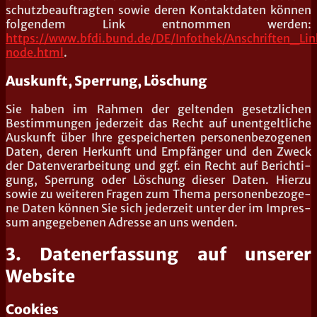
schutz­be­auf­trag­ten sowie deren Kon­takt­da­ten kön­nen
fol­gen­dem Link ent­nom­men wer­den:
https://www.bfdi.bund.de/DE/Infothek/Anschriften_Lin
node.html
.
Auskunft, Sperrung, Löschung
Sie haben im Rah­men der gel­ten­den gesetz­li­chen
Bestim­mun­gen jeder­zeit das Recht auf unent­gelt­li­che
Aus­kunft über Ihre gespei­cher­ten per­so­nen­be­zo­ge­nen
Daten, deren Her­kunft und Emp­fän­ger und den Zweck
der Daten­ver­ar­bei­tung und ggf. ein Recht auf Berich­ti­
gung, Sper­rung oder Löschung die­ser Daten. Hier­zu
sowie zu wei­te­ren Fra­gen zum The­ma per­so­nen­be­zo­ge­
ne Daten kön­nen Sie sich jeder­zeit unter der im Impres­
sum ange­ge­be­nen Adres­se an uns wenden.
3. Datenerfassung auf unserer
Website
Cookies