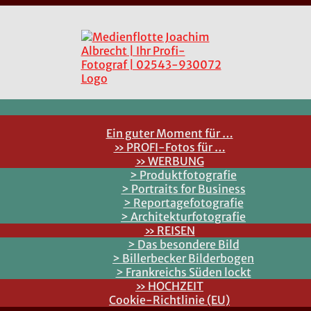
Ein guter Moment für …
» PROFI-Fotos für …
» WERBUNG
> Produktfotografie
> Portraits for Business
> Reportagefotografie
> Architekturfotografie
» REISEN
> Das besondere Bild
> Billerbecker Bilderbogen
> Frankreichs Süden lockt
» HOCHZEIT
Cookie-Richtlinie (EU)