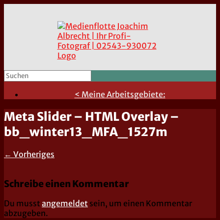
< Meine Arbeitsgebiete:
Meta Slider – HTML Overlay –
bb_winter13_MFA_1527m
← Vorheriges
Schreibe einen Kommentar
Du musst
angemeldet
sein, um einen Kommentar
abzugeben.