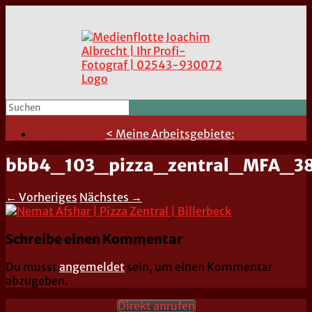
< Meine Arbeitsgebiete:
bbb4_103_pizza_zentral_MFA_
← Vorheriges
Nächstes →
Schreibe einen Kommentar
Du musst
angemeldet
sein, um einen Kommentar
abzugeben.
Direkt anrufen