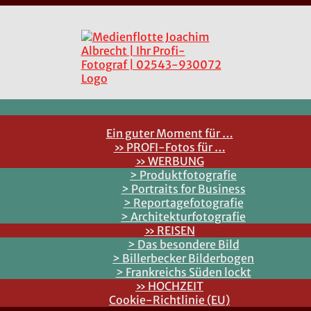
Ein guter Moment für …
» PROFI-Fotos für …
» WERBUNG
> Produktfotografie
> Portraits for Business
> Reportagefotografie
> Architekturfotografie
» REISEN
> Das besondere Bild
> Billerbecker Bilderbogen
> Frankreichs Süden lockt
» HOCHZEIT
Cookie-Richtlinie (EU)