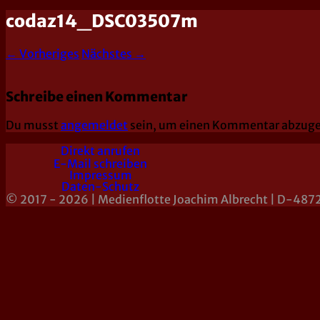
codaz14_DSC03507m
← Vorheriges
Nächstes →
Schreibe einen Kommentar
Du musst
angemeldet
sein, um einen Kommentar abzug
Direkt anrufen
E-Mail schreiben
Impressum
Daten-Schutz
© 2017 - 2026 | Medienflotte Joachim Albrecht | D-487