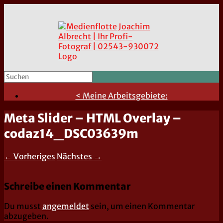
< Meine Arbeitsgebiete:
Meta Slider – HTML Overlay –
codaz14_DSC03639m
← Vorheriges
Nächstes →
Schreibe einen Kommentar
Du musst
angemeldet
sein, um einen Kommentar
abzugeben.