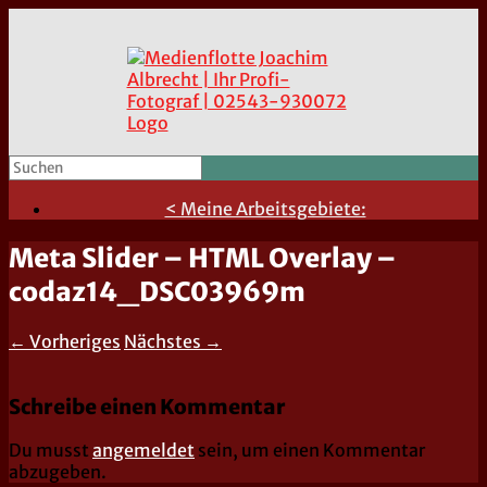
< Meine Arbeitsgebiete:
Meta Slider – HTML Overlay –
codaz14_DSC03969m
← Vorheriges
Nächstes →
Schreibe einen Kommentar
Du musst
angemeldet
sein, um einen Kommentar
abzugeben.