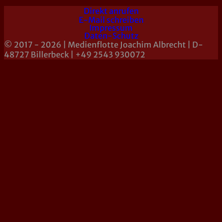
Direkt anrufen
E-Mail schreiben
Impressum
Daten-Schutz
© 2017 - 2026 | Medienflotte Joachim Albrecht | D-
48727 Billerbeck | +49 2543 930072