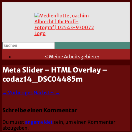
< Meine Arbeitsgebiete:
Meta Slider – HTML Overlay –
codaz14_DSC04485m
← Vorheriges
Nächstes →
Schreibe einen Kommentar
Du musst
angemeldet
sein, um einen Kommentar
abzugeben.