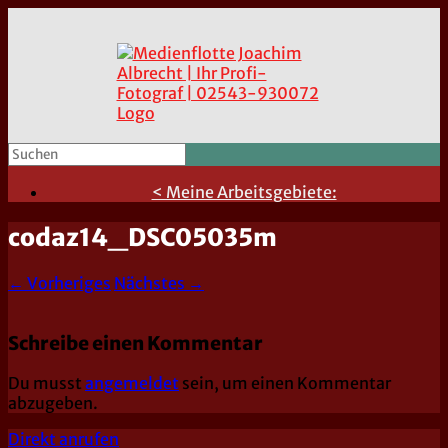
< Meine Arbeitsgebiete:
codaz14_DSC05035m
← Vorheriges
Nächstes →
Schreibe einen Kommentar
Du musst
angemeldet
sein, um einen Kommentar
abzugeben.
Direkt anrufen