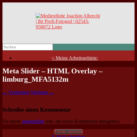
< Meine Arbeitsgebiete:
Meta Slider – HTML Overlay –
limburg_MFA5132m
← Vorheriges
Nächstes →
Schreibe einen Kommentar
Du musst
angemeldet
sein, um einen Kommentar abzugeben.
Direkt anrufen
E-Mail schreiben