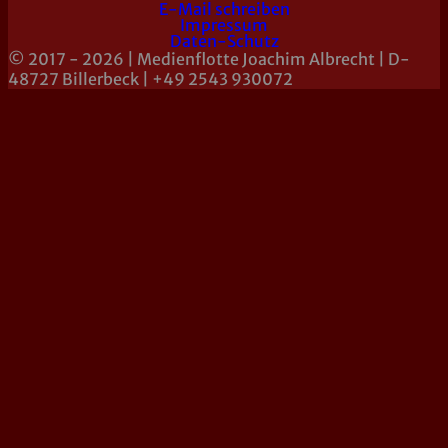
E-Mail schreiben
Impressum
Daten-Schutz
© 2017 - 2026 | Medienflotte Joachim Albrecht | D-
48727 Billerbeck | +49 2543 930072