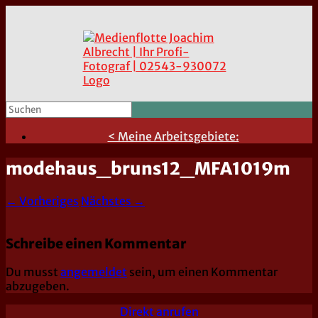
< Meine Arbeitsgebiete:
modehaus_bruns12_MFA1019m
← Vorheriges
Nächstes →
Schreibe einen Kommentar
Du musst
angemeldet
sein, um einen Kommentar
abzugeben.
Direkt anrufen