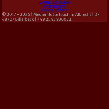
E-Mail schreiben
Impressum
Daten-Schutz
© 2017 - 2026 | Medienflotte Joachim Albrecht | D-
48727 Billerbeck | +49 2543 930072