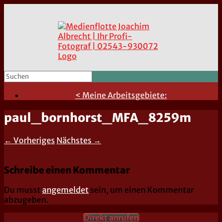
< Meine Arbeitsgebiete:
paul_bornhorst_MFA_8259m
← Vorheriges
Nächstes →
Schreibe einen Kommentar
Du musst
angemeldet
sein, um einen Kommentar
abzugeben.
Direkt anrufen