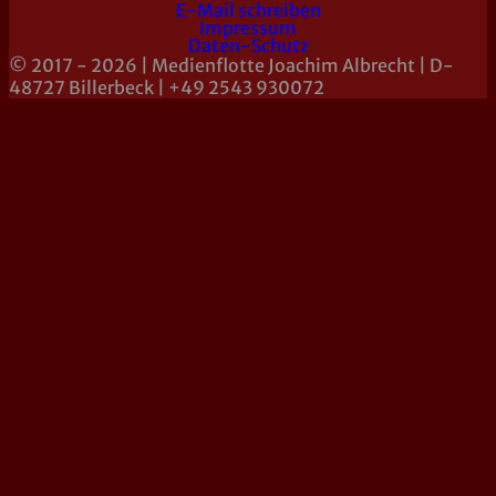
E-Mail schreiben
Impressum
Daten-Schutz
© 2017 - 2026 | Medienflotte Joachim Albrecht | D-
48727 Billerbeck | +49 2543 930072