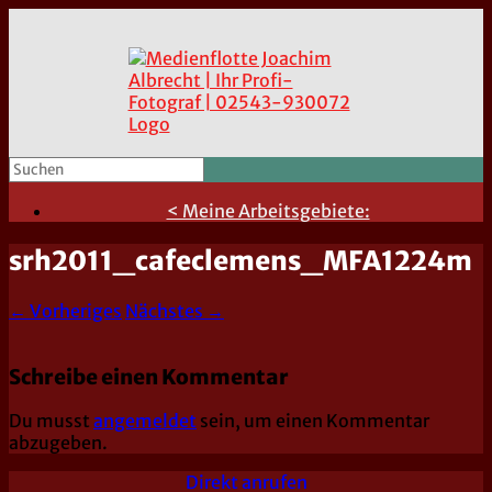
< Meine Arbeitsgebiete:
srh2011_cafeclemens_MFA1224m
← Vorheriges
Nächstes →
Schreibe einen Kommentar
Du musst
angemeldet
sein, um einen Kommentar
abzugeben.
Direkt anrufen