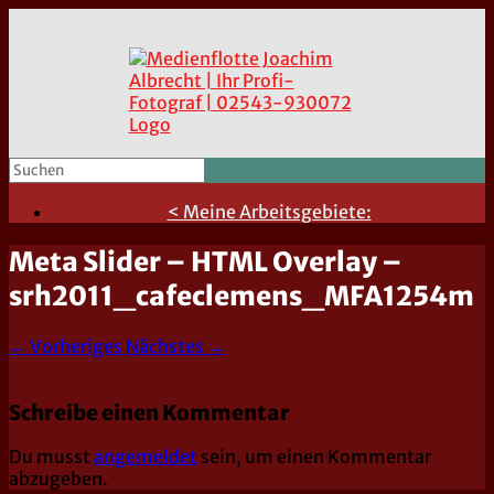
< Meine Arbeitsgebiete:
Meta Slider – HTML Overlay –
srh2011_cafeclemens_MFA1254m
← Vorheriges
Nächstes →
Schreibe einen Kommentar
Du musst
angemeldet
sein, um einen Kommentar
abzugeben.