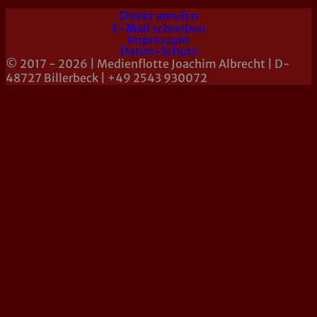
Direkt anrufen
E-Mail schreiben
Impressum
Daten-Schutz
© 2017 - 2026 | Medienflotte Joachim Albrecht | D-
48727 Billerbeck | +49 2543 930072